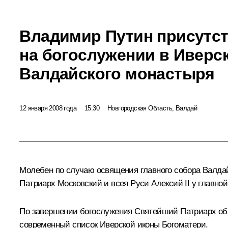
Владимир Путин присутс
на богослужении в Иверс
Валдайского монастыря
12 января 2008 года
15:30
Новгородская Область, Валдай
Молебен по случаю освящения главного собора Валдай
Патриарх Московский и всея Руси Алексий II у главн
По завершении богослужения Святейший Патриарх обр
современный список Иверской иконы Богоматери.