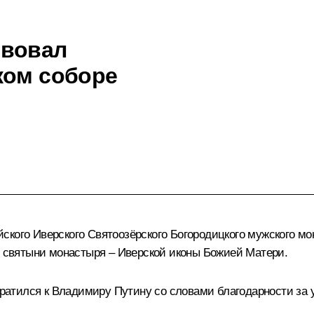
твовал
ком соборе
ского Иверского Святоозёрского Богородицкого мужского мо
ой святыни монастыря – Иверской иконы Божией Матери.
атился к Владимиру Путину со словами благодарности за у