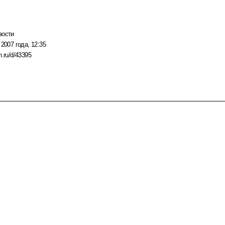
вости
 2007 года, 12:35
n.ru/d/43395