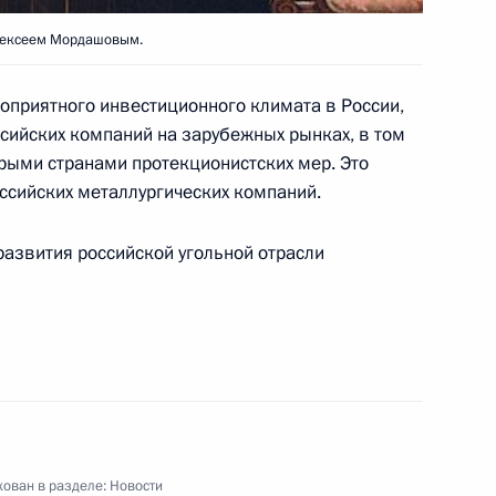
ожного движения»
Алексеем Мордашовым.
инспекции безопасности
внутренних дел Российской
приятного инвестиционного климата в России,
азом»
ссийских компаний на зарубежных рынках, в том
рыми странами протекционистских мер. Это
российских металлургических компаний.
азвития российской угольной отрасли
ления Премьер-министру
ору Адриенн Кларксон
ка – Дня Канады
вие участникам
зда Всероссийского общества
ован в разделе:
Новости