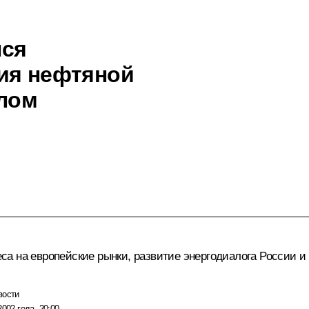
лся
ия нефтяной
лом
а на европейские рынки, развитие энергодиалога России и
вости
2002 года, 20:00