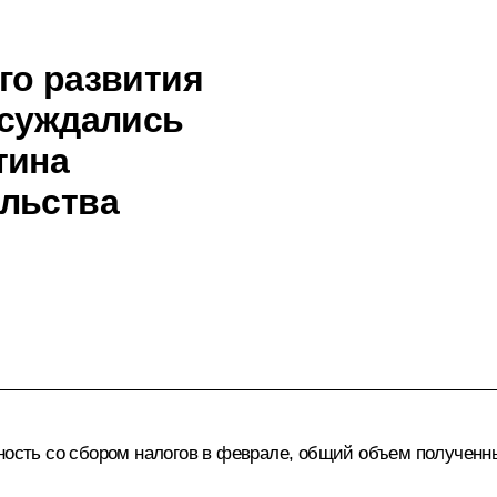
го развития
бсуждались
тина
ельства
нность со сбором налогов в феврале, общий объем полученн