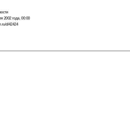
вости
я 2002 года, 00:00
n.ru/d/42424