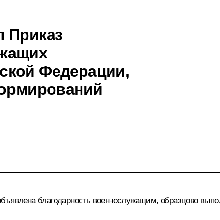
л Приказ
ужащих
ской Федерации,
формирований
 объявлена благодарность военнослужащим, образцово вып