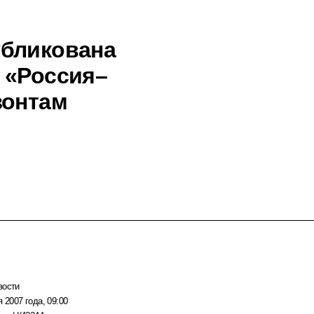
убликована
 «Россия–
зонтам
вости
я 2007 года, 09:00