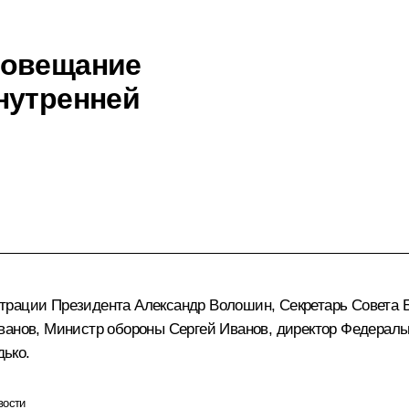
совещание
нутренней
трации Президента Александр Волошин, Секретарь Совета
Иванов, Министр обороны Сергей Иванов, директор Федерал
ько.
вости