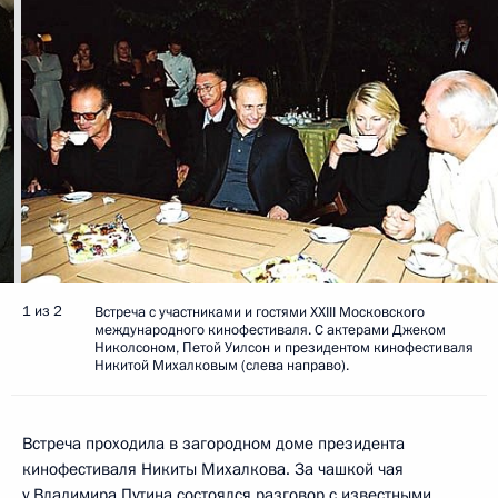
1 из 2
Встреча с участниками и гостями XXIII Московского
международного кинофестиваля. С актерами Джеком
Николсоном, Петой Уилсон и президентом кинофестиваля
Никитой Михалковым (слева направо).
Встреча проходила в загородном доме президента
кинофестиваля Никиты Михалкова. За чашкой чая
у Владимира Путина состоялся разговор с известными