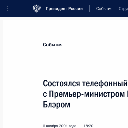
Президент России
События
Стру
Президент
Администрация
Государст
Новости
Стенограммы
Поездки
Те
События
Показа
Состоялся телефонный
с Премьер-министром 
Владимир Путин провел рабочую вс
по атомной энергии Александром 
Блэром
10 ноября 2001 года, 19:10
Москва, Кремль
6 ноября 2001 года
18:20