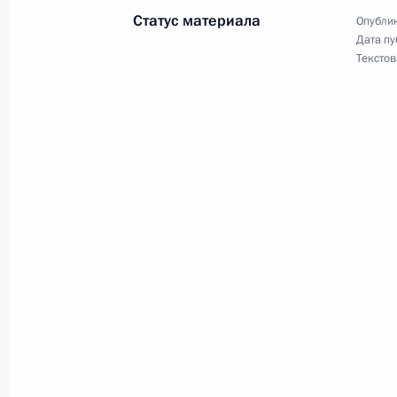
Статус материала
Опублик
Состоялась встреча Владимира Пут
Дата пу
Текстов
дел Борисом Грызловым
10 ноября 2001 года, 12:00
Москва, Кремль
9 ноября 2001 года, пятница
Состоялся телефонный разговор П
Путина с Премьер-министром Вели
9 ноября 2001 года, 22:30
Президент поздравил директора Н
и искусственных органов Министер
академика Валерия Шумакова с 7