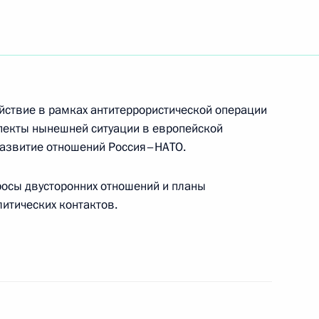
жественном собрании,
2
рственный Кремлевский Дворец
йствие в рамках антитеррористической операции
спекты нынешней ситуации в европейской
тречу с Министром
развитие отношений Россия–НАТО.
язи Леонидом Рейманом
осы двусторонних отношений и планы
итических контактов.
е по вопросам внутренней