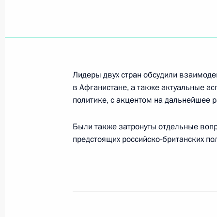
Президент России выступил на тор
посвященном Дню милиции
10 ноября 2001 года, 16:50
Москва, Госуда
Лидеры двух стран обсудили взаимоде
в Афганистане, а также актуальные а
Владимир Путин провел рабочую вс
политике, с акцентом на дальнейшее 
информационных технологий и св
10 ноября 2001 года, 15:20
Москва, Кремль
Были также затронуты отдельные вопр
предстоящих российско-британских пол
Президент России провел совещани
и внешней политики
10 ноября 2001 года, 12:30
Москва, Кремль