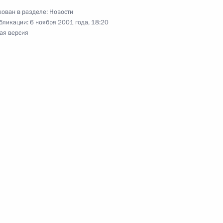
ован в разделе:
Новости
ина с Министром внутренних
бликации:
6 ноября 2001 года, 18:20
ая версия
резидента России Владимира
кобритании Энтони Блэром
ИИ трансплантологии
ства здравоохранения России
0-летним юбилеем