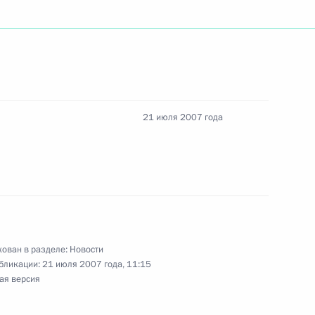
мму с соболезнованиями
ачиньского в связи
21 июля 2007 года
ьный закон «О внесении
о закона «О порядке
Федерального Собрания
ован в разделе:
Новости
бликации:
21 июля 2007 года, 11:15
ая версия
закон «О бюджете
дерации на 2008 год