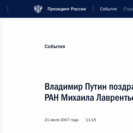
Президент России
События
Стру
Президент
Администрация
Государст
Новости
Стенограммы
Поездки
Те
События
Показа
Владимир Путин поздр
РАН Михаила Лавренть
Владимир Путин своим указом уст
эколога
23 июля 2007 года, 13:25
21 июля 2007 года
11:15