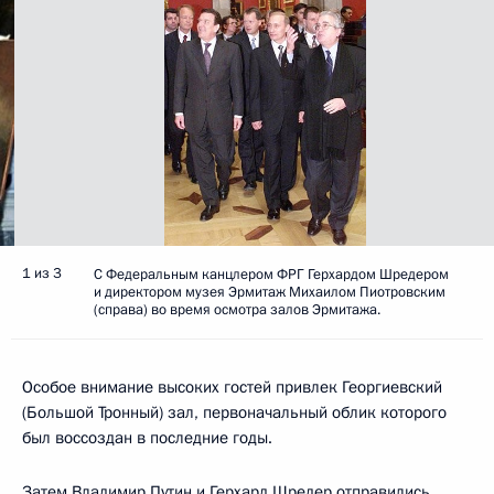
1 из 3
С Федеральным канцлером ФРГ Герхардом Шредером
и директором музея Эрмитаж Михаилом Пиотровским
(справа) во время осмотра залов Эрмитажа.
Особое внимание высоких гостей привлек Георгиевский
(Большой Тронный) зал, первоначальный облик которого
был воссоздан в последние годы.
Затем Владимир Путин и Герхард Шредер отправились