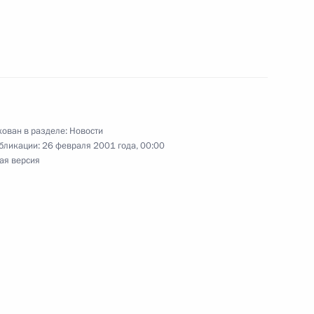
 и ее коллективу
представительствах
, национальной
ован в разделе:
Новости
кой Федерации за рубежом»
бликации:
26 февраля 2001 года, 00:00
ая версия
тина южнокорейским
-Эс»