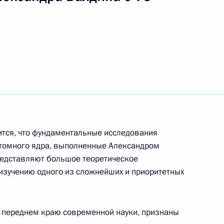
 Путина вьетнамской газете
к
еул провел совещание с рядом
вом Администрации
тся, что фундаментальные исследования
атомного ядра, выполненные Александром
редставляют большое теоретическое
орт «Внуково-2»
 изучению одного из сложнейших и приоритетных
вие создателям
а переднем краю современной науки, признаны
ии «Зеленчукская»