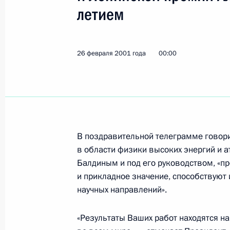
летием
Опубликовано интервью Владимира
«Нян зан»
27 февраля 2001 года, 00:00
26 февраля 2001 года
00:00
26 февраля 2001 года, понедельни
Владимир Путин перед отлетом в С
членов Правительства и руководст
В поздравительной телеграмме говори
Президента
в области физики высоких энергий и 
Балдиным и под его руководством, «п
26 февраля 2001 года, 08:15
Москва, Аэроп
и прикладное значение, способствуют
научных направлений».
Владимир Путин направил приветст
«Результаты Ваших работ находятся н
радиоастрономической обсерватор