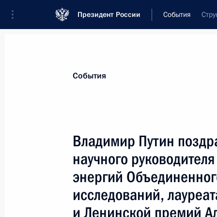
Президент России
События
Стру
Президент
Администрация
Государст
Новости
Стенограммы
Поездки
Те
События
Показа
Владимир Путин поздр
научного руководителя
Владимир Путин возложил венок к 
на Национальном кладбище
энергий Объединенног
27 февраля 2001 года, 05:20
Сеул
исследований, лауреат
и Ленинской премий А