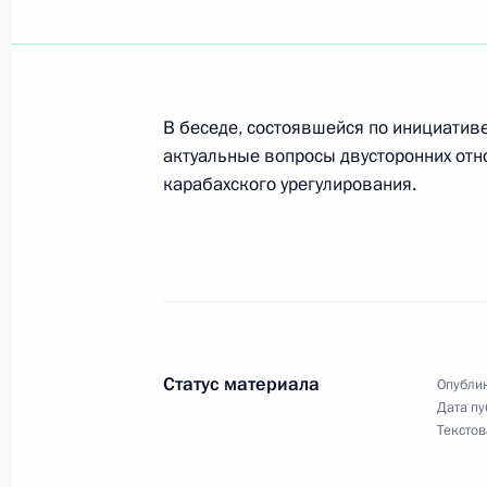
В беседе, состоявшейся по инициатив
актуальные вопросы двусторонних отн
карабахского урегулирования.
Статус материала
Опублик
Дата пу
Текстов