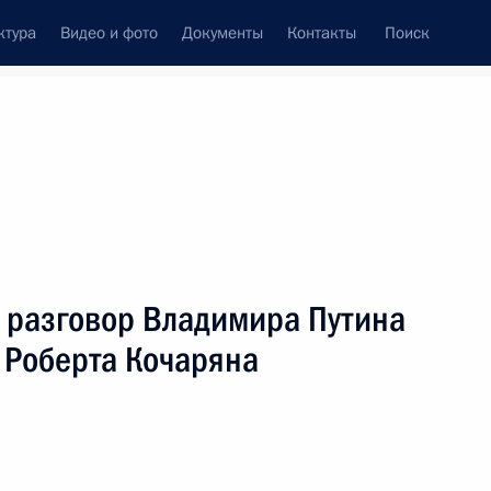
ктура
Видео и фото
Документы
Контакты
Поиск
 разговор Владимира Путина
 Роберта Кочаряна