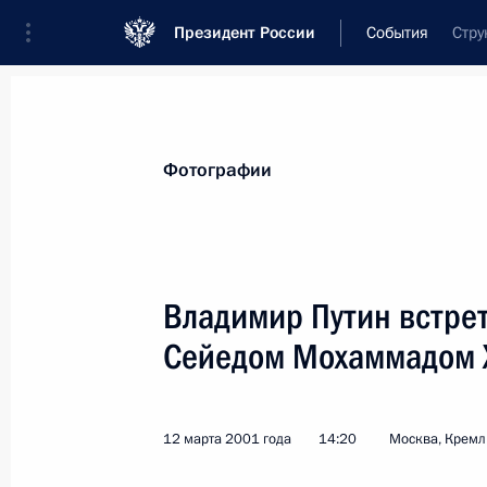
Президент России
События
Стру
Президент
Администрация
Государст
Новости
Стенограммы
Поездки
Те
Фотографии
Показа
Владимир Путин встре
Сейедом Мохаммадом 
14 марта 2001 года, среда
Владимир Путин поздравил с юбиле
России, актрису Московского акад
12 марта 2001 года
14:20
Москва, Кремл
В.Маяковского Ольгу Яковлеву