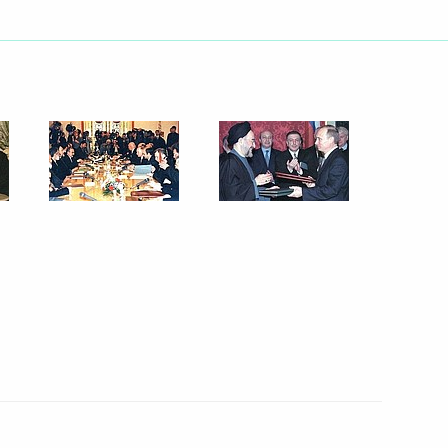
рочный отпуск в горнолыжном
асии
ые грамоты у Чрезвычайных
3
рств