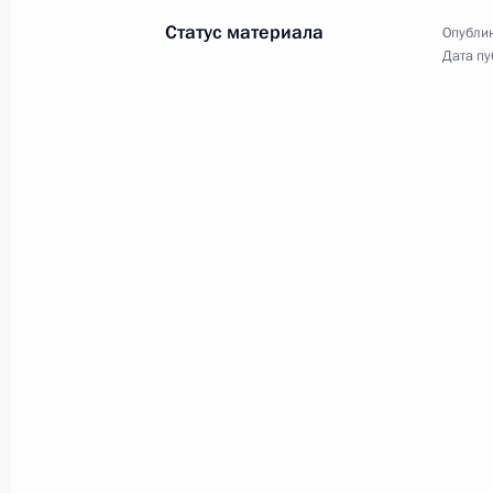
Статус материала
Опублик
Владимир Путин встретился с Пре
Дата пу
Мохаммадом Хатами
12 марта 2001 года, 14:20
Москва, Кремль
Владимир Путин провел совещание
12 марта 2001 года, 11:55
Москва, Кремль
Владимир Путин встретился с перв
Борисом Ельциным
12 марта 2001 года, 11:50
Московская Обла