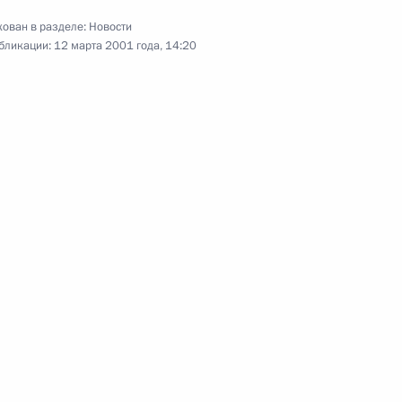
ован в разделе:
Новости
зидентом Ирана Сейедом
5
бликации:
12 марта 2001 года, 14:20
 с членами Правительства
1
ым президентом России
сть, Барвиха