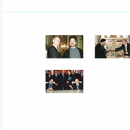
14 марта 2001 года, 00:00
13 марта 2001 года, вторник
Владимир Путин проводит краткос
комплексе близ Саяногорска в Хак
13 марта 2001 года, 13:40
12 марта 2001 года, понедельник
Владимир Путин принял верительн
и Полномочных Послов ряда госуда
12 марта 2001 года, 18:45
Москва, Кремль