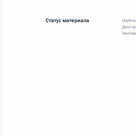
24 марта 2001 года, 12:25
Москва, Кремль
Статус материала
Опублик
Дата пу
Текстов
Владимиру Путину доложили о терр
в Ессентуках, Минводах и Карачае
24 марта 2001 года, 11:30
23 марта 2001 года, пятница
Владимир Путин встретился с Коро
Густавом
23 марта 2001 года, 20:45
Стокгольм