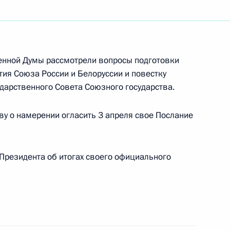
тина с Премьер-министром
2
твенной Думы рассмотрели вопросы подготовки
ия Союза России и Белоруссии и повестку
дарственного Совета Союзного государства.
у о намерении огласить 3 апреля свое Послание
ования родным и близким
еских актов на Северном
Президента об итогах своего официального
 с членами Правительства
1
в