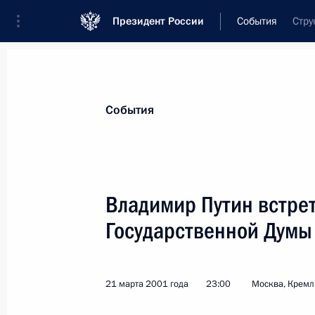
Президент России
События
Стру
Президент
Администрация
Государст
Новости
Стенограммы
Поездки
Те
События
Показа
Владимир Путин встре
Государственной Думы
Владимир Путин дал интервью япон
кей
25 марта 2001 года, 00:00
21 марта 2001 года
23:00
Москва, Кремл