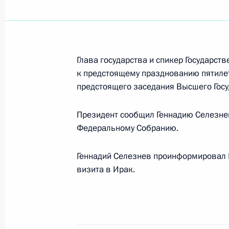
24 марта 2001 года, суббота
Состоялась встреча Владимира Пу
Словении Янезом Дрновшеком
Глава государства и спикер Государс
24 марта 2001 года, 22:15
Москва, Кремль
к предстоящему празднованию пятилет
предстоящего заседания Высшего Госу
Президент сообщил Геннадию Селезнев
Владимир Путин выразил соболезн
Федеральному Собранию.
погибших в результате террористич
Кавказе
Геннадий Селезнев проинформировал 
24 марта 2001 года, 17:00
визита в Ирак.
Владимир Путин провел совещание
и руководителями силовых ведомст