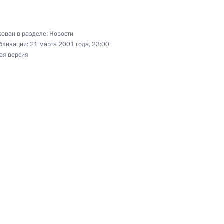
ован в разделе:
Новости
бликации:
21 марта 2001 года, 23:00
ая версия
ористических актах
во-Черкесии
лем Швеции Карлом XVI
1