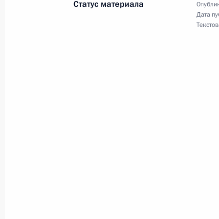
Статус материала
Опублик
Дата пу
19 марта 2001 года, понедельник
Текстов
Владимир Путин провел совещание
19 марта 2001 года, 11:50
Москва, Кремль
Владимир Путин подписал распоряж
из резервного фонда Президента н
19 марта 2001 года, 00:00
Владимир Путин подписал Указ «
управлении Президента Российско
19 марта 2001 года, 00:00