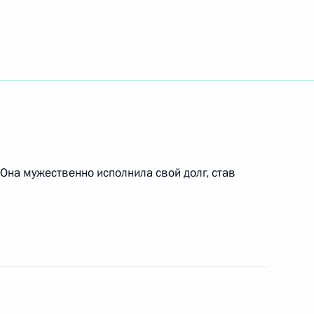
дерации»
ладимира Путина с Премьер-
соном
Она мужественно исполнила свой долг, став
тречу с вице-премьером,
ексеем Гордеевым