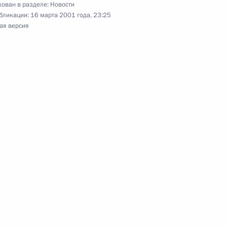
ован в разделе:
Новости
бликации:
16 марта 2001 года, 23:25
ая версия
 с членами Правительства
1
ения о выделении средств
а социальную защиту детей
Об Информационном
й Федерации»