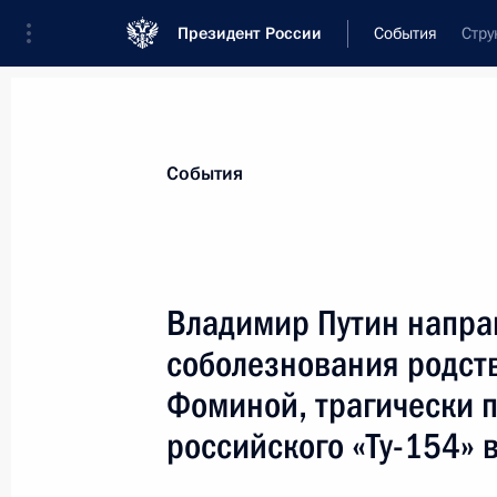
Президент России
События
Стру
Президент
Администрация
Государст
Новости
Стенограммы
Поездки
Те
События
Показа
Владимир Путин напра
соболезнования родс
Владимир Путин подписал Указ «О 
регистрационных актов, издаваем
Фоминой, трагически 
Российской Федерации, Федераль
российского «Ту-154» 
медицинского страхования, Фондо
Российской Федерации и Государст