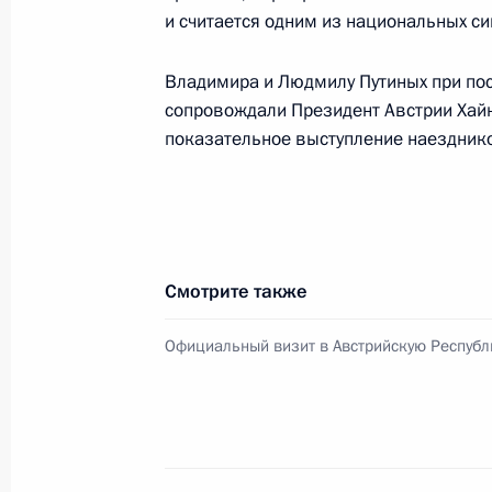
25 мая 2007 года, 11:20
и считается одним из национальных с
Владимира и Людмилу Путиных при по
Владимир Путин поздравил коллект
сопровождали Президент Австрии Хайн
государственной медицинской ака
показательное выступление наездник
с 100-летием со дня основания
25 мая 2007 года, 11:15
Смотрите также
Владимир Путин поздравил заслуже
по волейболу Николая Буробина с 
Официальный визит в Австрийскую Республ
25 мая 2007 года, 11:10
Владимир Путин поздравил директ