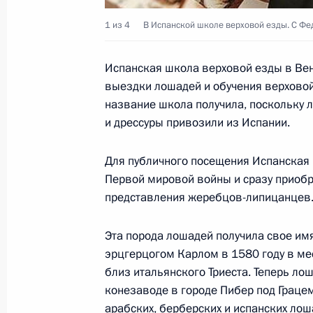
Владимир Путин поздравил организ
1 из 4
В Испанской школе верховой езды. C Ф
50-го Всероссийского музыкально
М.И.Глинки с юбилеем
Испанская школа верховой езды в Вен
25 мая 2007 года, 11:50
выездки лошадей и обучения верховой
название школа получила, поскольку
и дрессуры привозили из Испании.
Владимир Путин поздравил художес
Для публичного посещения Испанская
Московского театра «Et Cetera» Ал
Первой мировой войны и сразу приобр
летием
представления жеребцов-липицанцев
25 мая 2007 года, 11:30
Эта порода лошадей получила свое им
эрцгерцогом Карлом в 1580 году в ме
близ итальянского Триеста. Теперь л
Владимир Путин направил поздрав
конезаводе в городе Пибер под Граце
государств и правительств стран А
арабских, берберских и испанских ло