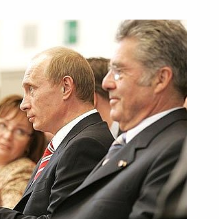
овета народных депутатов
кого автономного округа
ля наделения его
ского края
тречу с Министром юстиции
1