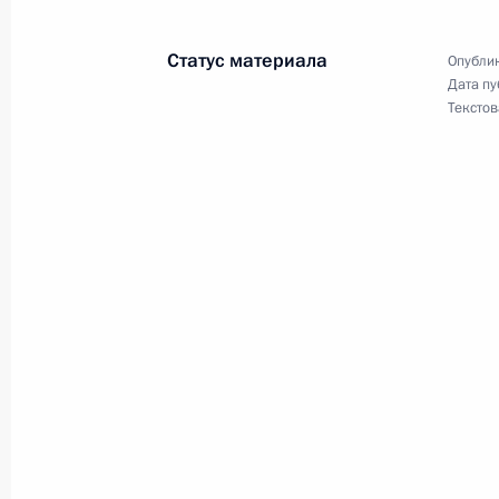
математического института Валери
25 мая 2007 года, 11:00
Статус материала
Опублик
Дата пу
Текстов
24 мая 2007 года, четверг
Состоялись переговоры Владимира
Люксембурга Жан-Клода Юнкера
24 мая 2007 года, 21:00
Люксембург
Владимир Путин поздравил советни
им.Н.Э.Баумана, академика РАН Ал
летием
24 мая 2007 года, 17:00