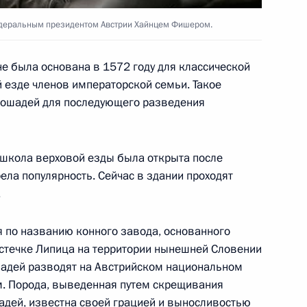
аторов, участников и гостей
едеральным президентом Австрии Хайнцем Фишером.
го фестиваля имени
е была основана в 1572 году для классической
 езде членов императорской семьи. Такое
 лошадей для последующего разведения
твенного руководителя
 школа верховой езды была открыта после
ександра Калягина с 65-
ела популярность. Сейчас в здании проходят
.
я по названию конного завода, основанного
стечке Липица на территории нынешней Словении
ошадей разводят на Австрийском национальном
ительное послание главам
м. Порода, выведенная путем скрещивания
фрики по случаю Дня Африки
шадей, известна своей грацией и выносливостью