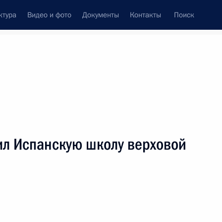
ктура
Видео и фото
Документы
Контакты
Поиск
венный Совет
Совет Безопасности
Комиссии и советы
леграммы
Сведения о Президенте
май, 2007
ть следующие материалы
ил Испанскую школу верховой
 с постоянными членами
1