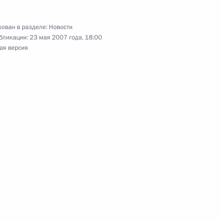
я Макарова с 70-летием
ован в разделе:
Новости
бликации:
23 мая 2007 года, 18:00
ая версия
 Путина и Премьер-министра
5
ка ректората МГТУ
ександра Леонтьева с 80-