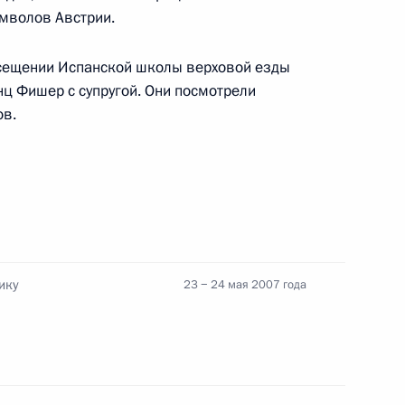
имволов Австрии.
сещении Испанской школы верховой езды
ив Санкт-Петербургской
ц Фишер с супругой. Они посмотрели
демии им.И.И.Мечникова
ов.
нного мастера спорта
70-летием
ику
23 − 24 мая 2007 года
ора Центрального экономико-