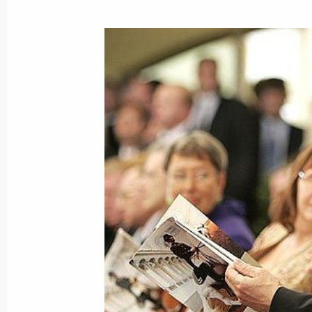
Президент внес на рассмотрение С
Камчатской области и Думы Корякс
кандидатуру Алексея Кузьмицкого д
полномочиями губернатора Камчат
26 мая 2007 года, 11:00
25 мая 2007 года, пятница
Владимир Путин провел рабочую вс
Владимиром Устиновым
25 мая 2007 года, 16:00
Ново-Огарево