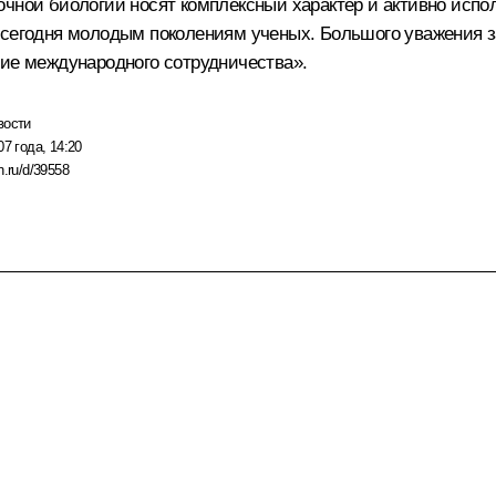
очной биологии носят комплексный характер и активно исп
 сегодня молодым поколениям ученых. Большого уважения 
тие международного сотрудничества».
вости
07 года, 14:20
n.ru/d/39558