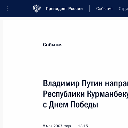
Президент России
События
Стру
Президент
Администрация
Государст
Новости
Стенограммы
Поездки
Те
События
Показа
Владимир Путин напра
Республики Курманбек
Владимир Путин и Нурсултан Назар
к монументу защитникам Отечеств
с Днем Победы
10 мая 2007 года, 15:00
Астана
8 мая 2007 года
13:15