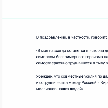
Владимир Путин наградил ветеран
войны, гражданина Украины Евген
«За заслуги перед Отечеством» IV с
10 мая 2007 года, 14:30
В поздравлении, в частности, говоритс
«9 мая навсегда останется в истории 
В ходе официального визита Прези
символом беспримерного героизма наш
состоялись переговоры Владимира 
самоотверженно трудившихся в тылу 
Казахстана Нурсултаном Назарбае
10 мая 2007 года, 14:00
Астана
Убежден, что совместные усилия по 
и сотрудничества между Россией и Ки
миллионов наших людей».
Президент подписал документы о 
и спортсменов за высокие достиже
играх в Афинах