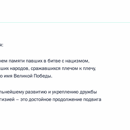
а Великой Отечественной
ия Березняка орденом
тепени
я:
днем памяти павших в битве с нацизмом,
дента России в Казахстан
7
их народов, сражавшихся плечом к плечу,
Путина с Президентом
во имя Великой Победы.
вым
дальнейшему развитию и укреплению дружбы
ргизией – это достойное продолжение подвига
поощрении тренеров
ния на XII Параолимпийских