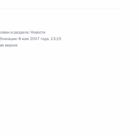
ован в разделе:
Новости
 театра и кино Аллу Демидову
бликации:
8 мая 2007 года, 13:15
ая версия
вом» IV степени
лить средства из резервного
овательных учреждений
Уральской государственной