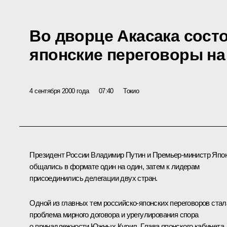
Во дворце Акасака сост
японские переговоры н
4 сентября 2000 года
07:40
Токио
Президент России Владимир Путин и Премьер-министр Япо
общались в формате один на один, затем к лидерам
присоединились делегации двух стран.
Одной из главных тем российско-японских переговоров стал
проблема мирного договора и урегулирования спора
о принадлежности Южных Курил. Глава японского кабинета