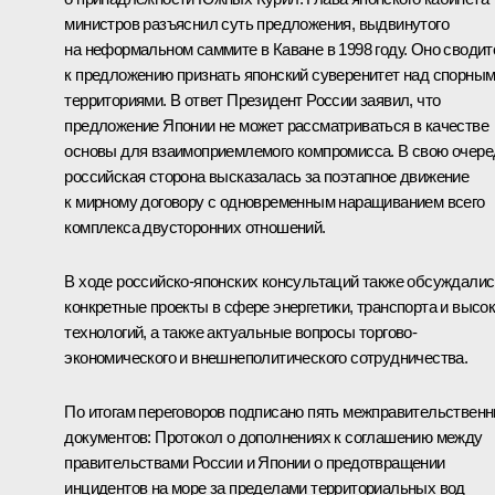
министров разъяснил суть предложения, выдвинутого
на неформальном саммите в Каване в 1998 году. Оно сводит
к предложению признать японский суверенитет над спорны
территориями. В ответ Президент России заявил, что
предложение Японии не может рассматриваться в качестве
основы для взаимоприемлемого компромисса. В свою очере
российская сторона высказалась за поэтапное движение
к мирному договору с одновременным наращиванием всего
комплекса двусторонних отношений.
В ходе российско-японских консультаций также обсуждалис
конкретные проекты в сфере энергетики, транспорта и высо
технологий, а также актуальные вопросы торгово-
экономического и внешнеполитического сотрудничества.
По итогам переговоров подписано пять межправительствен
документов: Протокол о дополнениях к соглашению между
правительствами России и Японии о предотвращении
инцидентов на море за пределами территориальных вод