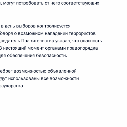
ал, могут потребовать от него соответствующих
нта, Председатель
вел совещание с вице-
е в день выборов контролируется
Говоря о возможном нападении террористов
стерств и ведомств силового
седатель Правительства указал, что опасность
 В настоящий момент органами правопорядка
ля обеспечения безопасности.
енебрег возможностью объявленной
адиостанции «Балтика»
дут использованы все возможности
бурга за оказанную ему
осударства.
России