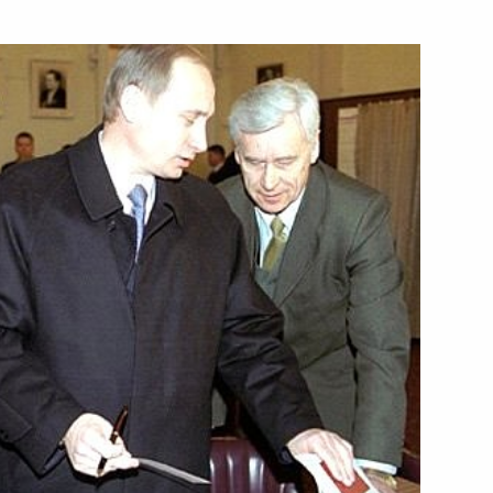
сполняющего обязанности
ина с Президентом Киргизии
сполняющего обязанности
ина с Президентом
вым
сполняющего обязанности
ина с Премьер-министром