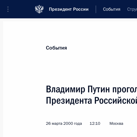
Президент России
События
Стру
Президент
Администрация
Государст
Новости
Стенограммы
Поездки
Те
События
Показа
Владимир Путин прого
Президента Российско
Состоялся телефонный разговор и
Президента России Владимира Пут
Японии Кейдзо Обути
26 марта 2000 года
12:10
Москва
27 марта 2000 года, 16:15