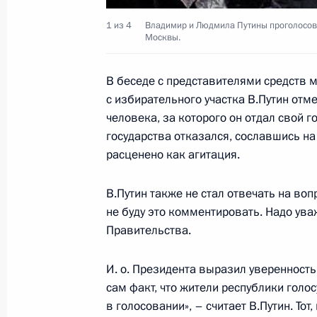
Великобритании Энтони Блэром
1 из 4
Владимир и Людмила Путины проголосова
Москвы.
27 марта 2000 года, 14:30
В беседе с представителями средств 
с избирательного участка В.Путин отме
Исполняющий обязанности Презид
человека, за которого он отдал свой 
встретился с Председателем Центр
государства отказался, сославшись на
комиссии Александром Вешняковы
расценено как агитация.
27 марта 2000 года, 14:00
Москва, Кремль
В.Путин также не стал отвечать на воп
не буду это комментировать. Надо ува
Правительства.
Состоялся телефонный разговор и
Президента России Владимира Пути
И. о. Президента выразил уверенность
Цзэминем
сам факт, что жители республики голос
27 марта 2000 года, 13:35
в голосовании», – считает В.Путин. Тот