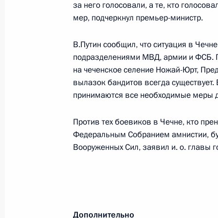
за него голосовали, а те, кто голосов
мер, подчеркнул премьер-министр.
Исполняющий обязанности Президе
Правительства Владимир Путин про
В.Путин сообщил, что ситуация в Чечн
подразделениями МВД, армии и ФСБ. 
премьерами и руководителями мини
на чеченское селение Ножай-Юрт, Пред
блока
вылазок бандитов всегда существует.
27 марта 2000 года, 12:00
Москва
принимаются все необходимые меры д
Против тех боевиков в Чечне, кто пр
Владимир Путин в прямом эфире р
Федеральным Собранием амнистии, бу
поблагодарил жителей Санкт-Петер
Вооруженных Сил, заявил и. о. главы г
поддержку на выборах Президента 
27 марта 2000 года, 07:40
Москва
Дополнительно