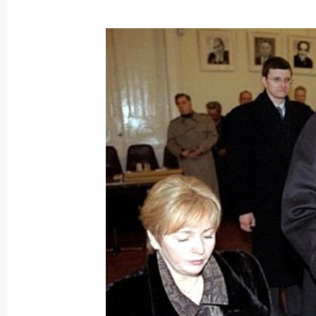
Состоялся телефонный разговор и
Президента России Владимира Пут
Аскаром Акаевым
27 марта 2000 года, 15:50
Состоялся телефонный разговор и
Президента России Владимира Пут
Казахстана Нурсултаном Назарбае
27 марта 2000 года, 14:50
Состоялся телефонный разговор и
Президента России Владимира Пут