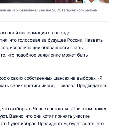
ли на избирательном участке 2026 Гагаринского района
массовой информации на выходе
тил, что голосовал за будущее России. Назвать
ента Владимир Путин
голос, исполняющий обязанности главы
альной избирательной
 то, что подобное заявление может быть
м
рос о своих собственных шансах на выборах. «Я
жать своих противников», – сказал Председатель
сполняющего обязанности
на с Председателем КНР Цзян
, что выборы в Чечне состоятся. «При этом важен
уют. Важно, что они хотят принять участие
, кто будет избран Президентом, будет знать, что