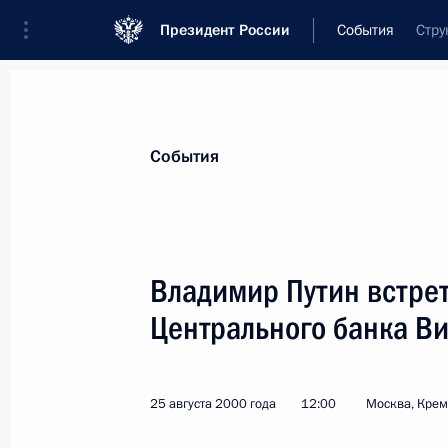
Президент России
События
Стру
Президент
Администрация
Государст
Новости
Стенограммы
Поездки
Те
События
Показа
Владимир Путин встре
Центрального банка В
Владимир Путин подписал указ о н
наградами членов экипажа подлодк
26 августа 2000 года, 00:00
25 августа 2000 года
12:00
Москва, Кре