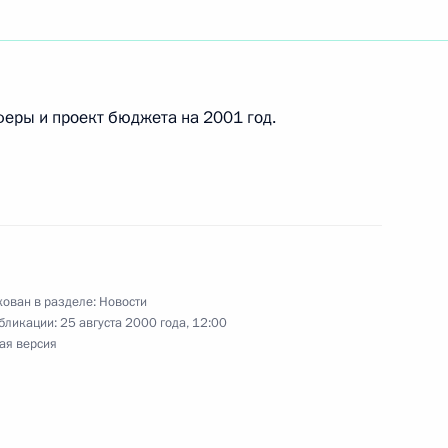
одоровского с 75-летием
еры и проект бюджета на 2001 год.
ние Госдумы законопроект
ьный закон «О счетной
ован в разделе:
Новости
бликации:
25 августа 2000 года, 12:00
ая версия
мму соболезнования Любови
пруга Валерия Приемыхова,
ежиссера, лауреата