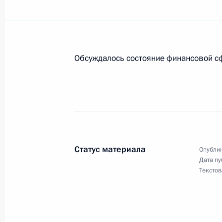
Владимир Путин поздравил Петра Т
26 августа 2000 года, 00:00
Обсуждалось состояние финансовой сф
Владимир Путин внес на рассмотре
«О внесении дополнений в Федерал
палате Российской Федерации»
26 августа 2000 года, 00:00
Статус материала
Опублик
Дата пу
25 августа 2000 года, пятница
Текстов
Владимир Путин направил телегра
Шутовой в связи с кончиной ее су
известного сценариста, актера и р