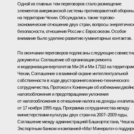
Одной из главных тем переговоров стало размещение
элементов американской системы противоракетной оборон
на территории Чехии. Обсуждались также торгово-
экономические отношения двух стран, вопросы энергетичес
безопасности, отношения России с Евросоюзом. Особое
внимание было уделено развитию гуманитарных контактов.
По окончании переговоров подписаны следующие совместн
документы: Соглашение об организации ремонта
и модернизации вертолетов Ми-24 и Ми-171Ш на территории
Чехии, Соглашение о взаимной охране интеллектуальной
собственности в ходе двустороннего военно-технического
сотрудничества, Протокол к Конвенции об избежании двойн
налогообложения и предотвращении уклонения
от налогообложения в отношении налога на доходы и капита
от 17 ноября 1995 года, Программа сотрудничества между
министерствами культуры двух стран на 2007–2009 годы,
Соглашение между администрацией Башкортостана, Чешск
Экспортным банком и компанией «Мат Минералз» о поддер