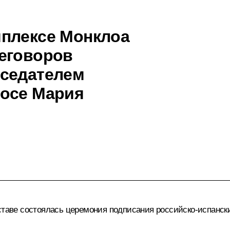
мплексе Монклоа
еговоров
дседателем
Хосе Мария
оставе состоялась церемония подписания российско-испанск