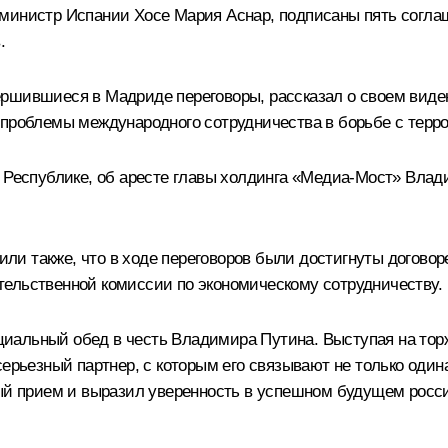
министр Испании Хосе Мария Аснар, подписаны пять соглаш
.
ршившиеся в Мадриде переговоры, рассказал о своем виден
 проблемы международного сотрудничества в борьбе с терр
й Республике, об аресте главы холдинга «Медиа-Мост» Вла
и также, что в ходе переговоров были достигнуты договор
ельственной комиссии по экономическому сотрудничеству.
иальный обед в честь Владимира Путина. Выступая на тор
ерьезный партнер, с которым его связывают не только одина
лый прием и выразил уверенность в успешном будущем росс