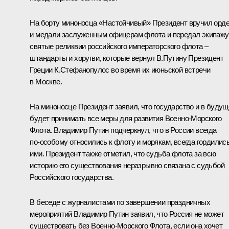
На борту миноносца «Настойчивый» Президент вручил орд
и медали заслуженным офицерам флота и передал экипажу
святые реликвии российского императорского флота –
штандарты и хоругви, которые вернул В.Путину Президент
Греции К.Стефанопулос во время их июньской встречи
в Москве.
На миноносце Президент заявил, что государство и в буду
будет принимать все меры для развития Военно-Морского
Флота. Владимир Путин подчеркнул, что в России всегда
по‑особому относились к флоту и морякам, всегда гордилис
ими. Президент также отметил, что судьба флота за всю
историю его существования неразрывно связана с судьбой
Российского государства.
В беседе с журналистами по завершении праздничных
мероприятий Владимир Путин заявил, что Россия не может
существовать без Военно-Морского Флота, если она хочет