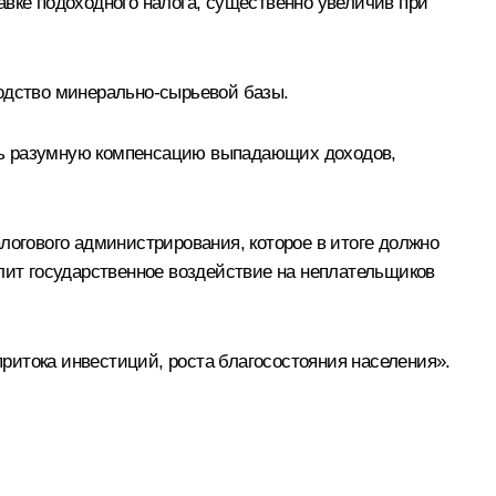
авке подоходного налога, существенно увеличив при
водство минерально-сырьевой базы.
ть разумную компенсацию выпадающих доходов,
логового администрирования, которое в итоге должно
илит государственное воздействие на неплательщиков
ритока инвестиций, роста благосостояния населения».