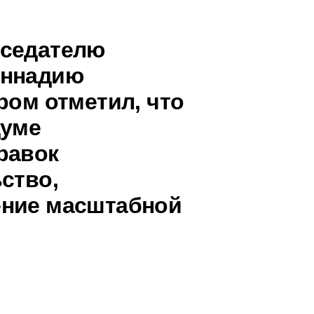
дседателю
еннадию
ром отметил, что
думе
равок
ство,
ение масштабной