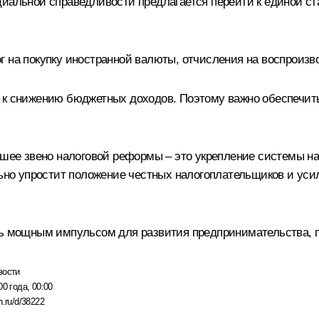
иальной справедливости предлагается перейти к единой ст
г на покупку иностранной валюты, отчисления на воспроиз
и к снижению бюджетных доходов. Поэтому важно обеспечи
йшее звено налоговой реформы – это укрепление системы на
льно упростит положение честных налогоплательщиков и ус
ть мощным импульсом для развития предпринимательства, п
вости
00 года, 00:00
n.ru/d/38222