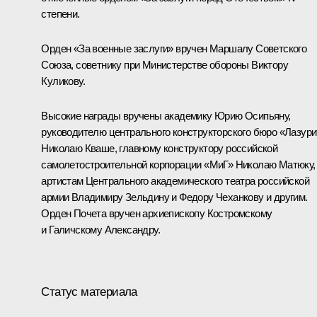
степени.
Орден «За военные заслуги» вручен Маршалу Советского
Союза, советнику при Министерстве обороны Виктору
Куликову.
Высокие награды вручены академику Юрию Осипьяну,
руководителю центрального конструкторского бюро «Лазури
Николаю Кваше, главному конструктору российской
самолетостроительной корпорации «МиГ» Николаю Матюку,
артистам Центрального академического театра российской
армии Владимиру Зельдину и Федору Чеханкову и другим.
Орден Почета вручен архиепископу Костромскому
и Галичскому Александру.
Статус материала