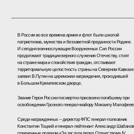
В России во все времена армия и флот были школой
патриотизма, мужества и беззаветной преданности Родине.
И сегодня военнослужащие Вооруженных Сил России
продолжают традиции верного служения Отечеству, стоят
на страже мира и спокойствия граждан, отстаивают
территориальную целостность страны на Северном Кавказе
заявил В.Путин на церемонии награждения, проходившей
в Большом Кремлевском дворце.
Звание Героя России посмертно присвоено погибшему при
освобождении Грозного генерал-майору Михаилу Малофеев
Среди награжденных – директор ФПС генерал-полковник
Константин Тоцкий и генерал-лейтенант Александр Шабанов
отмеченные орденом «За заслуги перед Отечеством» IV