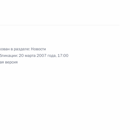
ескими событиями в Самаре,
ован в разделе:
Новости
бликации:
20 марта 2007 года, 17:00
ая версия
реди лидеров мирового рынка
1