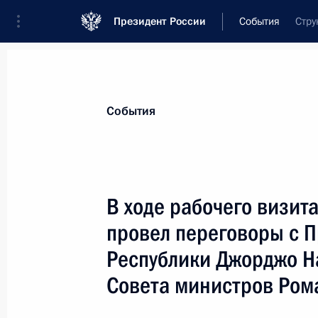
Президент России
События
Стру
Президент
Администрация
Государст
Новости
Стенограммы
Поездки
Те
События
Показа
В ходе рабочего визит
провел переговоры с 
Президент своим указом наградил 
Микиса Теодоракиса орденом Дру
Республики Джорджо Н
14 марта 2007 года, 12:30
Совета министров Ром