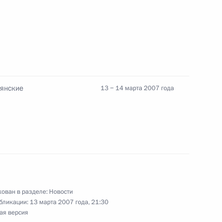
 писателя Сергея Михалкова
ьянские
13 − 14 марта 2007 года
зеты «Известия» с 90-летием
ания
 певицу, народную артистку
еем
ован в разделе:
Новости
бликации:
13 марта 2007 года, 21:30
ая версия