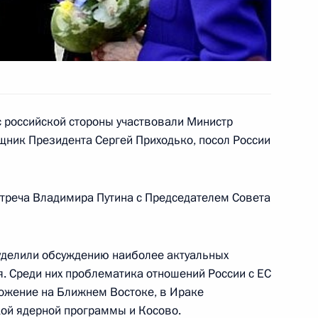
закон, предусматривающий
озмещения по банковским
с российской стороны участвовали Министр
щник Президента Сергей Приходько, посол России
закон, продлевающий сроки
треча Владимира Путина с Председателем Совета
альными фондами
ования за фактически
нные средства отдельным
 уделили обсуждению наиболее актуальных
. Среди них проблематика отношений России с ЕС
ложение на Ближнем Востоке, в Ираке
кой ядерной программы и Косово.