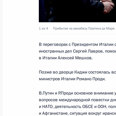
Президент подписал федеральный 
1 из 4
Прибытие на авиабазу Пратика ди Маре.
увеличение размера страхового в
вкладам физических лиц
В переговорах с Президентом Италии 
13 марта 2007 года, 20:30
иностранных дел Сергей Лавров, помо
в Италии Алексей Мешков.
Президент подписал федеральный 
Позже во дворце Киджи состоялась вс
завершения расчетов с территори
министров Италии Романо Проди.
обязательного медицинского страх
отпущенные в 2006 году лекарстве
В.Путин и Р.Проди основное внимание
категориям граждан
вопросов международной повестки дня
и НАТО, деятельность ОБСЕ и ООН, по
13 марта 2007 года, 20:20
и Афганистане, ситуация вокруг иранс