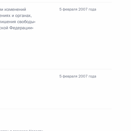
ии изменений
5 февраля 2007 года
ниях и органах,
лишения свободы»
ской Федерации»
радил орденом Дружбы
сла России во Франции
5 февраля 2007 года
 Олега Хлупина от должности
слуги перед Отечеством» III