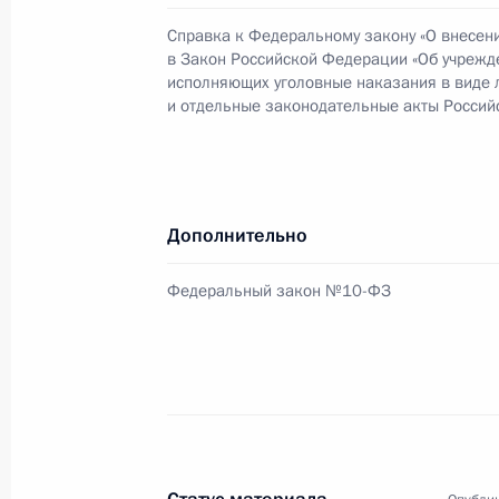
Справка к Федеральному закону «О внесен
в Закон Российской Федерации «Об учрежде
7 февраля 2007 года, среда
исполняющих уголовные наказания в виде 
и отдельные законодательные акты Россий
Владимир Путин своим указом наг
Чрезвычайного и Полномочного По
Александра Авдеева
7 февраля 2007 года, 17:35
Дополнительно
Федеральный закон №10-ФЗ
Президент своим Указом освободил
заместителя Министра юстиции
7 февраля 2007 года, 17:30
Президент наградил орденом «За за