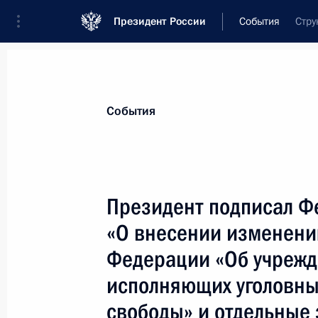
Президент России
События
Стру
Президент
Администрация
Государст
Новости
Стенограммы
Поездки
Те
События
Показа
Президент подписал Ф
«О внесении изменени
Президент поздравил сотрудников 
иностранных дел России с Днем ди
Федерации «Об учрежде
9 февраля 2007 года, 09:15
исполняющих уголовны
свободы» и отдельные