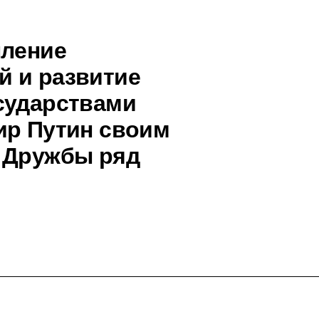
пление
й и развитие
сударствами
ир Путин своим
м Дружбы ряд