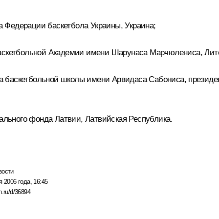
 Федерации баскетбола Украины, Украина;
кетбольной Академии имени Шарунаса Марчюлениса, Лито
 баскетбольной школы имени Арвидаса Сабониса, президен
льного фонда Латвии, Латвийская Республика.
вости
я 2006 года, 16:45
n.ru/d/36894