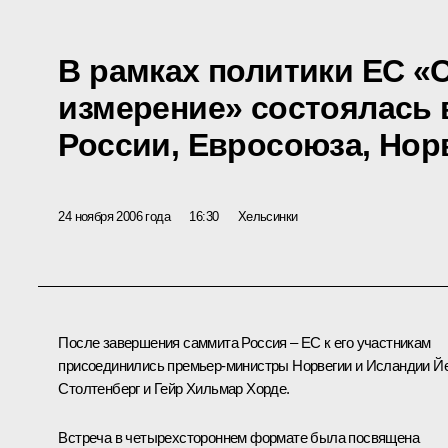
В рамках политики ЕС «
измерение» состоялась 
России, Евросоюза, Нор
24 ноября 2006 года
16:30
Хельсинки
После завершения саммита Россия – ЕС к его участникам
присоединились премьер-министры Норвегии и Исландии Й
Столтенберг и Гейр Хильмар Хорде.
Встреча в четырехстороннем формате была посвящена