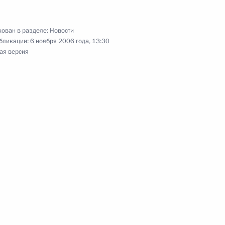
ован в разделе:
Новости
бликации:
6 ноября 2006 года, 13:30
ая версия
зидентом Словакии Иваном
3
ика милиции Николая Аулова
 МВД России по Центральному