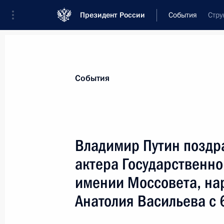
Президент России
События
Стру
Президент
Администрация
Государст
Новости
Стенограммы
Поездки
Те
События
Показа
Владимир Путин поздра
актера Государственно
7 ноября 2006 года, вторник
имении Моссовета, на
Владимир Путин внес изменения в 
Анатолия Васильева с 
правонарушениях
7 ноября 2006 года, 18:40