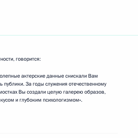
присвоении высшего чина
зачьего общества Острягину
ности, говорится:
колепные актерские данные снискали Вам
ах особое внимание было
1
 публики. За годы служения отечественному
ического взаимодействия
дмостках Вы создали целую галерею образов,
кусом и глубоким психологизмом».
ладимира Путина
мали Рахмоновым