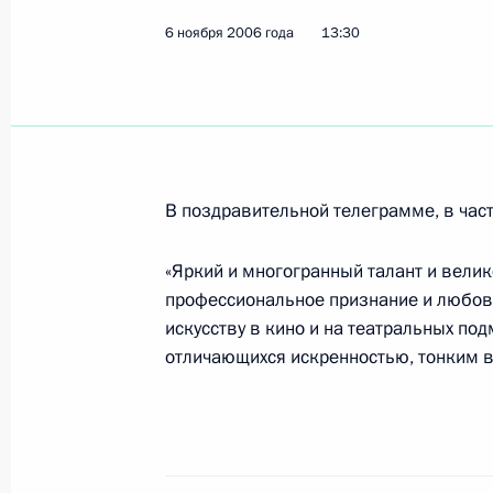
6 ноября 2006 года
13:30
Владимир Путин подписал Указ «О 
атаману Сибирского войскового ка
А.И.»
7 ноября 2006 года, 18:30
В поздравительной телеграмме, в част
«Яркий и многогранный талант и вели
На российско-словацких переговор
профессиональное признание и любовь
уделено вопросам торгово-эконом
искусству в кино и на театральных по
7 ноября 2006 года, 18:21
отличающихся искренностью, тонким в
Состоялся телефонный разговор В
с Президентом Таджикистана Эмо