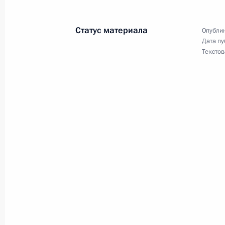
7 ноября 2006 года, 17:20
Статус материала
Опублик
Дата пу
Текстов
Владимир Путин встретился с Пре
Гашпаровичем
7 ноября 2006 года, 12:40
Москва, Кремль
Владимир Путин назначил полковн
начальником Главного управления
федеральному округу
7 ноября 2006 года, 09:00
6 ноября 2006 года, понедельник