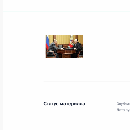
Президент провел рабочую встречу
области Егором Строевым
14 сентября 2006 года, 16:00
Сочи
По инициативе российской стороны
разговор Владимира Путина с Пре
Республики Константиносом Кара
14 сентября 2006 года, 14:55
Статус материала
Опублик
Дата пу
Владимир Путин поздравил Сергея
художественного руководителя Мос