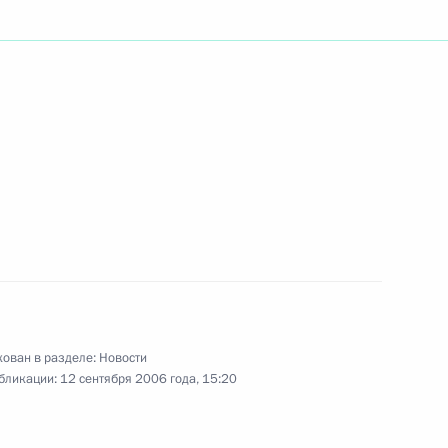
 с губернатором Орловской
1
 состоялся телефонный
мьер-министром Греческой
манлисом
ован в разделе:
Новости
бликации:
12 сентября 2006 года, 15:20
 Арцибашева –
ковского академического