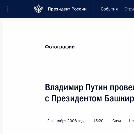
Президент России
События
Стру
Президент
Администрация
Государст
Новости
Стенограммы
Поездки
Те
Фотографии
Показа
Владимир Путин провел
с Президентом Башки
14 сентября 2006 года, четверг
Владимир Путин встретился с пред
компании «Газпром» Алексеем Ми
12 сентября 2006 года
15:20
Сочи
1 
14 сентября 2006 года, 21:20
Сочи, Бочаров