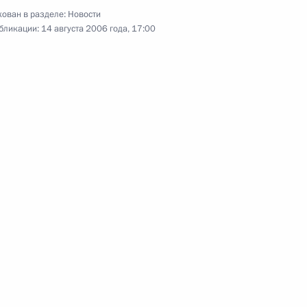
ован в разделе:
Новости
бликации:
14 августа 2006 года, 17:00
арств – членов Евразийского
6
зЭС)
идентом Казахстана
3
учей