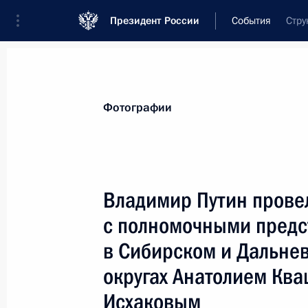
Президент России
События
Стру
Президент
Администрация
Государст
Новости
Стенограммы
Поездки
Те
Фотографии
Показа
Владимир Путин провел
с полномочными предс
Президент поздравил кинорежиссер
искусств России Владимира Чебота
в Сибирском и Дальне
17 августа 2006 года, 00:00
округах Анатолием Кв
Исхаковым