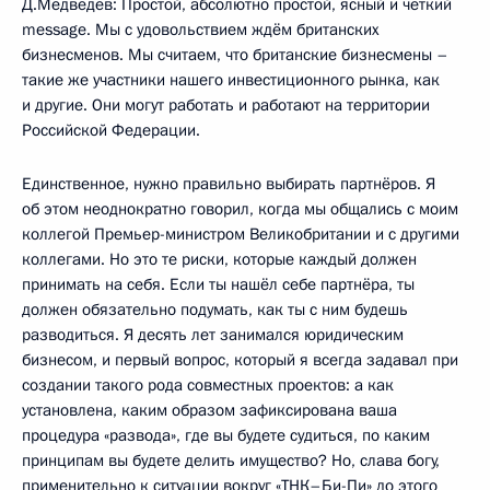
Д.Медведев: Простой, абсолютно простой, ясный и чёткий
message. Мы с удовольствием ждём британских
бизнесменов. Мы считаем, что британские бизнесмены –
такие же участники нашего инвестиционного рынка, как
и другие. Они могут работать и работают на территории
Российской Федерации.
Единственное, нужно правильно выбирать партнёров. Я
об этом неоднократно говорил, когда мы общались с моим
коллегой Премьер-министром Великобритании и с другими
коллегами. Но это те риски, которые каждый должен
принимать на себя. Если ты нашёл себе партнёра, ты
должен обязательно подумать, как ты с ним будешь
разводиться. Я десять лет занимался юридическим
бизнесом, и первый вопрос, который я всегда задавал при
создании такого рода совместных проектов: а как
установлена, каким образом зафиксирована ваша
процедура «развода», где вы будете судиться, по каким
принципам вы будете делить имущество? Но, слава богу,
применительно к ситуации вокруг «ТНК–Би-Пи» до этого