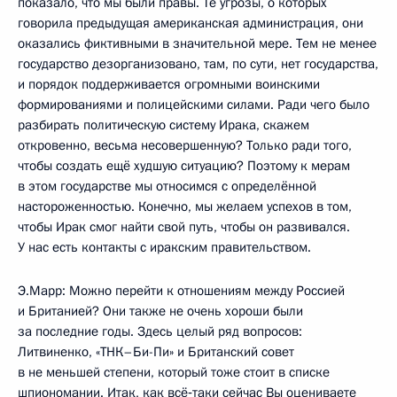
показало, что мы были правы. Те угрозы, о которых
говорила предыдущая американская администрация, они
оказались фиктивными в значительной мере. Тем не менее
государство дезорганизовано, там, по сути, нет государства,
и порядок поддерживается огромными воинскими
формированиями и полицейскими силами. Ради чего было
разбирать политическую систему Ирака, скажем
откровенно, весьма несовершенную? Только ради того,
чтобы создать ещё худшую ситуацию? Поэтому к мерам
в этом государстве мы относимся с определённой
настороженностью. Конечно, мы желаем успехов в том,
чтобы Ирак смог найти свой путь, чтобы он развивался.
У нас есть контакты с иракским правительством.
Э.Марр: Можно перейти к отношениям между Россией
и Британией? Они также не очень хороши были
за последние годы. Здесь целый ряд вопросов:
Литвиненко, «ТНК–Би-Пи» и Британский совет
в не меньшей степени, который тоже стоит в списке
шпиономании. Итак, как всё‑таки сейчас Вы оцениваете