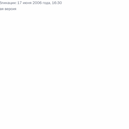
бликации:
17 июня 2006 года, 16:30
ая версия
ьный закон «О внесении
ого закона «О ведомственной
ладимира Путина
гелой Меркель
ладимира Путина