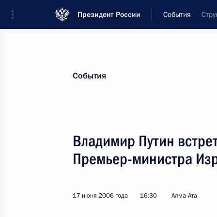
Президент России
События
Стру
Президент
Администрация
Государст
Новости
Стенограммы
Поездки
Те
События
Показа
Владимир Путин встрет
Премьер-министра Из
21 июня 2006 года, среда
Владимир Путин посетил музей кон
Михаила Калашникова
17 июня 2006 года
16:30
Алма-Ата
21 июня 2006 года, 20:30
Удмуртия, Ижевск