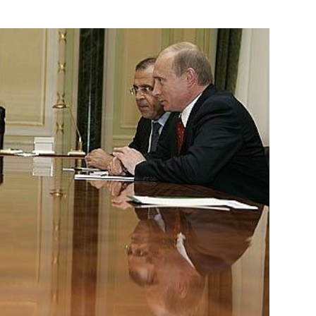
 по актуальным проблемам
3
енных технологий
шленного комплекса
тва напрямую связано
1
нные агропромышленные
1