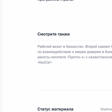
Владимир Путин встретился с Пред
Михаилом Фрадковым
20 июня 2006 года, 18:50
Москва, Кремль
Смотрите также
Совбез России определит порядок 
Рабочий визит в Казахстан. Второй саммит
по развитию страны, изложенных в
по взаимодействию и мерам доверия в Азии
Федеральному Собранию
ракеты-носителя «Протон-к» с казахстанск
«КазСат»
20 июня 2006 года, 16:02
В Кремле состоялось заседание Со
посвященное ключевым вопросам 
20 июня 2006 года, 14:30
Статус материала
Опублик