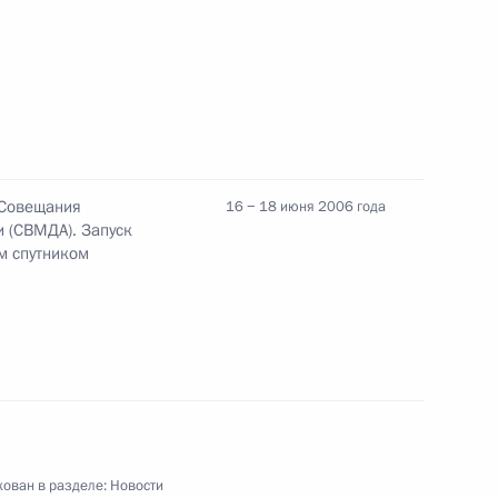
седателем Правительства
1
реализации задач
1
 Совещания
16 − 18 июня 2006 года
 Послании Президента
 (СВМДА). Запуск
им спутником
вета Безопасности России,
1
национальной безопасности
ован в разделе:
Новости