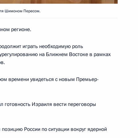
иля Шимоном Пересом.
ном регионе.
продолжит играть необходимую роль
заимном допуске компаний
1
 урегулированию на Ближнем Востоке в рамках
в.
ром времени увидеться с новым Премьер-
седателем Совета министров
1
л готовность Израиля вести переговоры
позицию России по ситуации вокруг ядерной