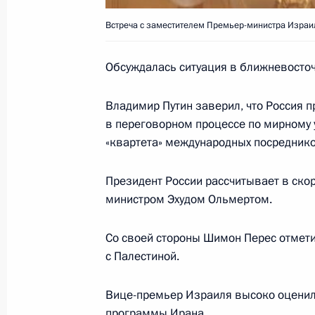
21 июня 2006 года, 17:00
Удмуртия
Встреча с заместителем Премьер-министра Изра
Обсуждалась ситуация в ближневосточ
20 июня 2006 года, вторник
Владимир Путин заверил, что Россия 
Россия и Италия договорились о в
в переговорном процессе по мирному
на свои энергорынки
«квартета» международных посреднико
20 июня 2006 года, 23:12
Президент России рассчитывает в ско
министром Эхудом Ольмертом.
Владимир Путин встретился с Пред
Италии Романо Проди
Со своей стороны Шимон Перес отмети
с Палестиной.
20 июня 2006 года, 20:20
Москва, Кремль
Вице-премьер Израиля высоко оценил 
программы Ирана.