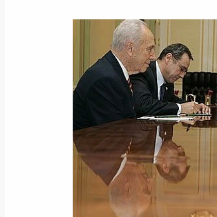
Владимир Путин провел совещание
сельского хозяйства и роли соврем
в устойчивом развитии агропромы
21 июня 2006 года, 19:40
Удмуртия, Ижевск
Решение проблем сельского хозяйс
с переводом отрасли на совреме
технологии
21 июня 2006 года, 19:36
Владимир Путин прибыл в Ижевск