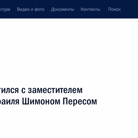
ктура
Видео и фото
Документы
Контакты
Поиск
венный Совет
Совет Безопасности
Комиссии и советы
леграммы
Сведения о Президенте
июнь, 2006
ть следующие материалы
ился с заместителем
раиля Шимоном Пересом
структора стрелкового оружия
1