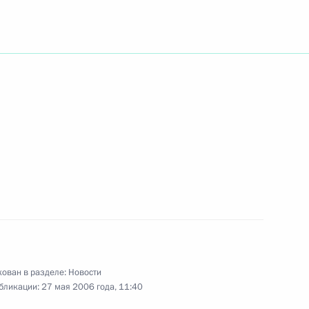
звание Героя Российской
чальнику летно-
нного научно-
жданской авиации Рубену
 сотрудничество
1
та Европы развивалось
ован в разделе:
Новости
бликации:
27 мая 2006 года, 11:40