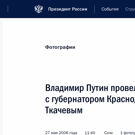
Президент России
События
Стру
Президент
Администрация
Государст
Новости
Стенограммы
Поездки
Те
Фотографии
Показа
Владимир Путин провел
с губернатором Красн
Владимир Путин наградил орденом
Французской Республики Андре Бел
Ткачевым
сотрудничества и взаимопонимани
и Франции
27 мая 2006 года
11:40
Сочи
1 фотог
30 мая 2006 года, 00:00