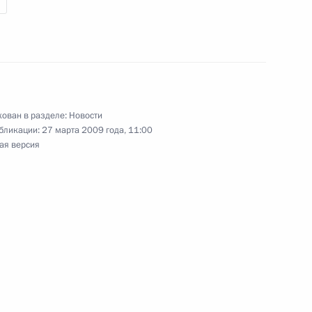
ации данной организации
ован в разделе:
Новости
м Организации Объединённых
1
бликации:
27 марта 2009 года, 11:00
ая версия
ть, Горки
тствие участникам
нистану, проходящей
рганизации сотрудничества