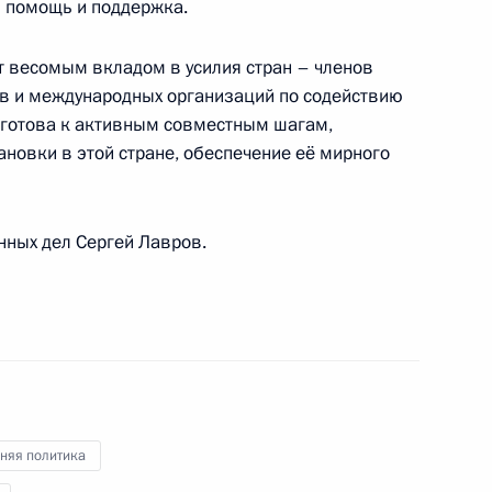
ы помощь и поддержка.
ут весомым вкладом в усилия стран – членов
 Правительства Владимиром
тв и международных организаций по содействию
1
я готова к активным совместным шагам,
овки в этой стране, обеспечение её мирного
ть, Горки
нных дел Сергей Лавров.
м Организации Исламская
1
Ихсаноглу
ть, Горки
щение, поступившее от членов
няя политика
ьственной организации
 направил послание