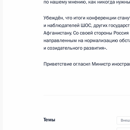
по нашему мнению, как никогда нужн
Убеждён, что итоги конференции стан
Рабочая встреча с Председателем
и наблюдателей ШОС, других государс
Афганистану. Со своей стороны Росси
Путиным
направленным на нормализацию обстан
27 марта 2009 года, 16:40
Московская облас
и созидательного развития».
Приветствие огласил Министр иностра
Встреча с генеральным секретарё
конференция (ОИК) Экмеледдином 
27 марта 2009 года, 15:00
Московская облас
Дмитрий Медведев в ответ на обра
Темы
Внеш
общественного совета неправител
«Историческое наследие» (Грузия),