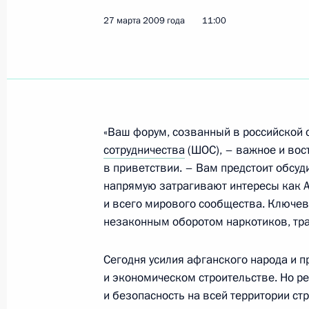
27 марта 2009 года, 18:00
Московская облас
27 марта 2009 года
11:00
Рабочая встреча с директором Фе
безопасности Александром Бортн
27 марта 2009 года, 17:30
Московская облас
«Ваш форум, созванный в российской 
сотрудничества
(ШОС), – важное и вос
в приветствии. – Вам предстоит обсу
Совещание с постоянными членами
напрямую затрагивают интересы как Аф
27 марта 2009 года, 17:00
Московская облас
и всего мирового сообщества. Ключев
незаконным оборотом наркотиков, тра
Сегодня усилия афганского народа и 
Телефонный разговор с Президент
и экономическом строительстве. Но ре
Назарбаевым
и безопасность на всей территории ст
27 марта 2009 года, 16:45