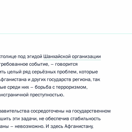
ть, Горки
деральной службы
1
иковым
ть, Горки
столице под эгидой
Шанхайской организации
требованное событие, – говорится
дить целый ряд серьёзных проблем, которые
 Совета Безопасности
1
ганистана и других государств региона, так
ть, Горки
ые среди них – борьба с терроризмом,
нсграничной преступностью.
правительства сосредоточены на государственном
ом Казахстана Нурсултаном
шить эти задачи, не обеспечив стабильность
раны – невозможно. И здесь Афганистану,