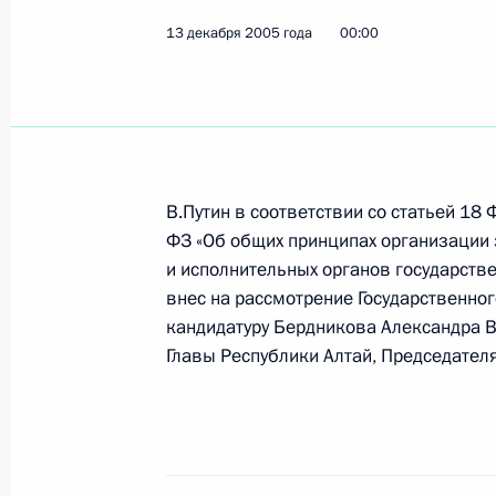
13 декабря 2005 года
Владимир Путин встретился с быв
00:00
Малайзии Махатхиром Мохамадом
14 декабря 2005 года, 06:30
Малайзия, Куа
Владимир Путин встретился с Пре
В.Путин в соответствии со статьей 18
Манмоханом Сингхом
ФЗ «Об общих принципах организации 
и исполнительных органов государств
14 декабря 2005 года, 05:30
Малайзия, Куа
внес на рассмотрение Государственног
кандидатуру Бердникова Александра 
Главы Республики Алтай, Председател
Владимир Путин поздравил физика
Каплянского с 75-летием
14 декабря 2005 года, 00:00