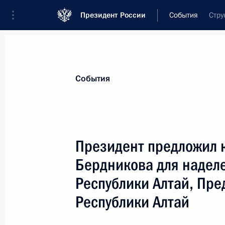
Президент России
События
Стру
Президент
Администрация
Государст
Новости
Стенограммы
Поездки
Те
События
Показа
Президент предложил 
Бердникова для надел
Владимир Путин выступил на учред
Восточноазиатского сообщества
Республики Алтай, Пре
14 декабря 2005 года, 08:00
Малайзия, Куа
Республики Алтай