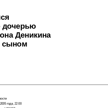
лся
е дочерью
тона Деникина
е сыном
вости
2005 года, 22:00