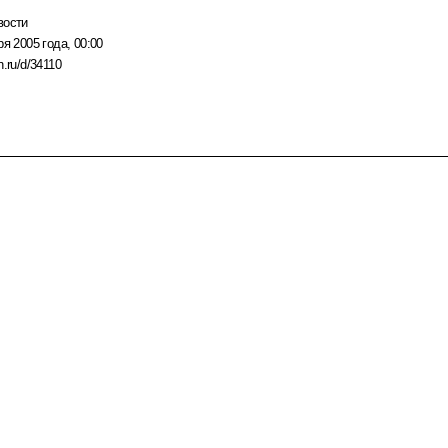
вости
ря 2005 года, 00:00
n.ru/d/34110