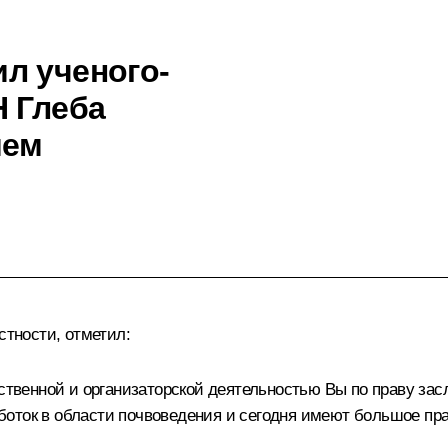
л ученого-
Н Глеба
ием
стности, отметил:
венной и организаторской деятельностью Вы по праву зас
оток в области почвоведения и сегодня имеют большое пра