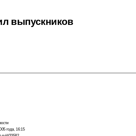
ил выпускников
вости
005 года, 16:15
n.ru/d/33582