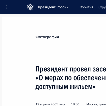
Президент России
События
Стру
Президент
Администрация
Государст
Новости
Стенограммы
Поездки
Те
Фотографии
Показа
Президент провел зас
«О мерах по обеспече
Президент подписал Указ «Вопросы
системы жилищного обеспечения в
доступным жильем»
21 апреля 2005 года, 00:00
19 апреля 2005 года
18:30
Москва, Крем