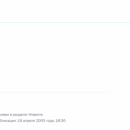
ладимира Путина
 Ющенко
азвитие российско-
1
одолжен
дарственным секретарем США
1
ован в разделе:
Новости
бликации:
19 апреля 2005 года, 18:30