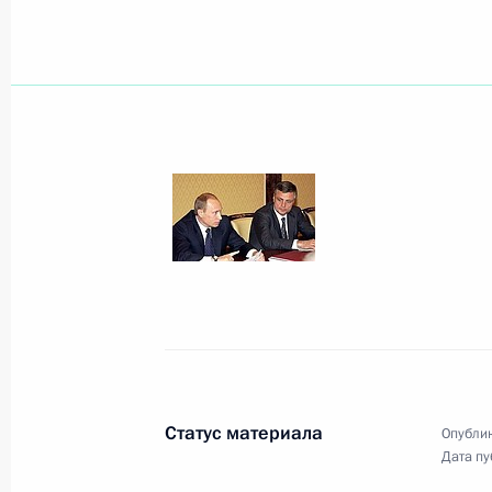
20 апреля 2005 года, среда
Состоялся телефонный разговор В
с Президентом Украины Виктором
20 апреля 2005 года, 20:00
Президент надеется, что курс на р
американских отношений будет пр
20 апреля 2005 года, 16:49
Владимир Путин встретился с госу
Статус материала
Опублик
Кондолизой Райс
Дата пу
20 апреля 2005 года, 14:40
Москва, Кремль