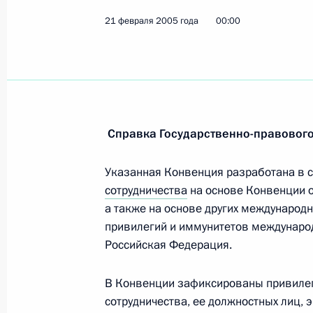
21 февраля 2005 года
Владимир Путин возложил венок к 
00:00
в Александровском саду у Кремлев
23 февраля 2005 года, 10:10
Москва, Алекс
Владимир Путин поздравил россий
Справка Государственно-правового
с блестящим выступлением на чем
Указанная Конвенция разработана в с
23 февраля 2005 года, 00:00
сотрудничества
на основе Конвенции о
а также на основе других международ
привилегий и иммунитетов международ
Владимир Путин подписал указ об 
Российская Федерация.
Российской Федерации по межреги
связям с зарубежными странами
В Конвенции зафиксированы привилег
23 февраля 2005 года, 00:00
сотрудничества, ее должностных лиц,