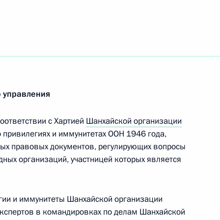
могиле Неизвестного солдата
3
ской стены
андровский Сад
скую лыжницу Юлию Чепалову
 управления
пионате мира в Оберстдорфе
оответствии с Хартией
Шанхайской организации
 привилегиях и иммунитетах ООН 1946 года,
ных правовых документов, регулирующих вопросы
ных организаций, участницей которых является
Управлении Президента
ональным и культурным
ии и иммунитеты Шанхайской организации
 экспертов в командировках по делам Шанхайской