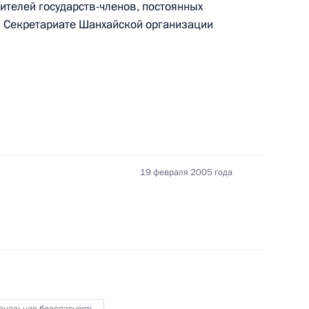
ителей государств-членов, постоянных
и Секретариате Шанхайской организации
ента Украины Виктора
19 февраля 2005 года
торжественном вечере,
4
ества
ль
рнатором Московской области
1