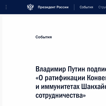
Президент России
События
Стру
Президент
Администрация
Государст
Новости
Стенограммы
Поездки
Те
События
Показа
Владимир Путин подпи
«О ратификации Конве
Владимир Путин лично поздравил П
Руси Алексия II с днем рождения
и иммунитетах Шанхай
23 февраля 2005 года, 15:00
Москва
сотрудничества»