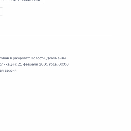
ональная безопасность
ласть, Жуковский
одготовить проект указа
2
 созданию объединенной
ован в разделах:
Новости
,
Документы
ласть, Жуковский
бликации:
21 февраля 2005 года, 00:00
ая версия
из важнейших рычагов
1
ской экономики и серьезной