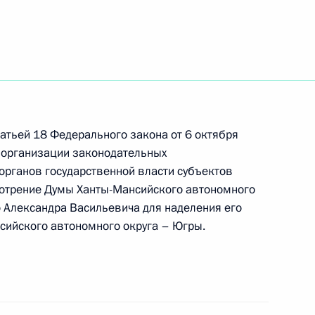
скую лыжницу Юлию Чепалову
пионате мира в Оберстдорфе
Управлении Президента
татьей 18 Федерального закона от 6 октября
ональным и культурным
 организации законодательных
органов государственной власти субъектов
мотрение Думы Ханты-Мансийского автономного
 Александра Васильевича для наделения его
сийского автономного округа – Югры.
ента Украины Виктора