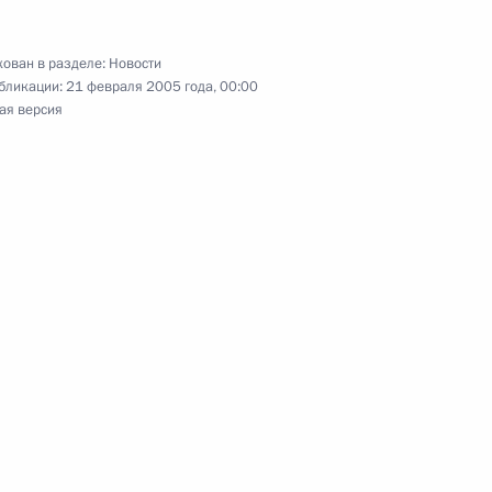
ован в разделе:
Новости
бликации:
21 февраля 2005 года, 00:00
ая версия
торжественном вечере,
4
ества
ль
рнатором Московской области
1
ласть, Жуковский
одготовить проект указа
2
 созданию объединенной