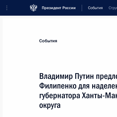
Президент России
События
Стру
Президент
Администрация
Государст
Новости
Стенограммы
Поездки
Те
События
Показа
Владимир Путин предл
Филипенко для наделе
Владимир Путин возложил венок к 
в Александровском саду у Кремлев
губернатора Ханты-Ма
23 февраля 2005 года, 10:10
Москва, Алекс
округа