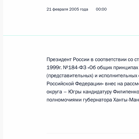
21 февраля 2005 года
Владимир Путин поздравил россий
00:00
с блестящим выступлением на чем
23 февраля 2005 года, 00:00
Владимир Путин подписал указ об 
Президент России в соответствии со с
Российской Федерации по межреги
1999г. №184-ФЗ «Об общих принципах
связям с зарубежными странами
(представительных) и исполнительных 
Российской Федерации» внес на расс
23 февраля 2005 года, 00:00
округа – Югры кандидатуру Филипенко
полномочиями губернатора Ханты-Ман
Владимир Путин поздравил Презид
Ющенко с днем рождения
23 февраля 2005 года, 00:00