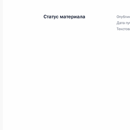
Статус материала
Опублик
22 февраля 2005 года, вторник
Дата пу
Текстов
Владимир Путин принял участие в 
посвященном Дню защитника Отеч
22 февраля 2005 года, 19:00
Москва, Крем
Владимир Путин встретился с губе
Борисом Громовым
22 февраля 2005 года, 16:30
Московская Об
Президент поручил Правительству п
Президента с планом действий по