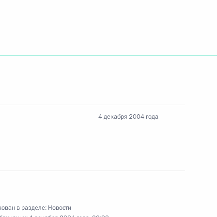
ии российско-турецкого
1
тдельную встречу
2
ального собрания
4 декабря 2004 года
ынчем
ы российских журналистов
1
ован в разделе:
Новости