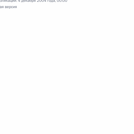
бликации:
4 декабря 2004 года, 00:00
ая версия
ментов Владимир Путин
1
ля прессы
ре с Президентом Турции
3
фициальной встречи
3
на с Президентом Турции