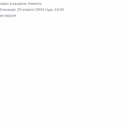
ован в разделе:
Новости
«Об оружии»
бликации:
25 апреля 2004 года, 14:00
ая версия
закон «О ратификации
иях новых методов обработки
»
ну Пономареву –
ска, двукратную олимпийскую
спорта СССР