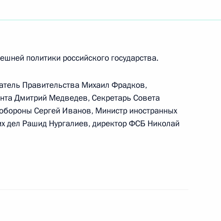
ешней политики российского государства.
с руководителями ракетно-
2
атель Правительства Михаил Фрадков,
нта Дмитрий Медведев, Секретарь Совета
 обороны Сергей Иванов, Министр иностранных
их дел Рашид Нургалиев, директор ФСБ Николай
лями Конституционного,
1
закон «О внесении изменения