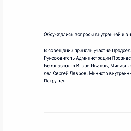
космической отрасли России
27 апреля 2004 года, 15:18
Обсуждались вопросы внутренней и вн
Владимир Путин провел совещание 
космической отрасли России
В совещании приняли участие Председ
Руководитель Администрации Президе
27 апреля 2004 года, 14:00
Москва, Кремль
Безопасности Игорь Иванов, Министр
дел Сергей Лавров, Министр внутренн
Патрушев.
Президент встретился с председате
Верховного и Арбитражного судов
27 апреля 2004 года, 13:30
Москва, Кремль
Президент подписал Федеральный 