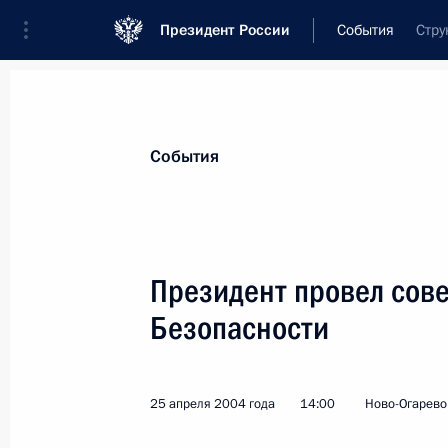
Президент России
События
Стру
Президент
Администрация
Государст
Новости
Стенограммы
Поездки
Те
События
Показа
Президент провел сов
Безопасности
Космическая отрасль должна разв
темпами, стать инструментом реше
таких как укрепление единого инф
25 апреля 2004 года
14:00
Ново-Огарево
развитие телекоммуникаций и сист
Президент В.Путин на совещании с