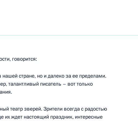
 из тем встречи
1
мовым, которого Президент
ости, говорится:
зиденции Ново-Огарево
 нашей стране, но и далеко за ее пределами.
р, талантливый писатель – вот только
ания.
идентом Узбекистана Исламом
1
ный театр зверей. Зрители всегда с радостью
де их ждет настоящий праздник, интересные