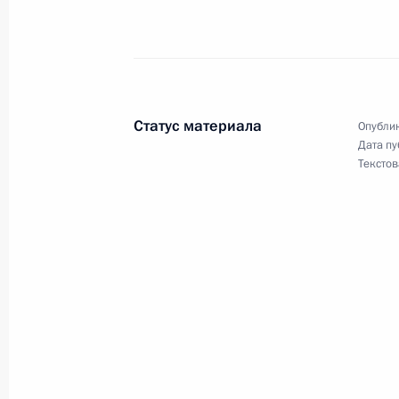
Владимир Путин встретился с Пред
Суда Валерием Зорькиным
15 апреля 2004 года, 14:30
Ново-Огарево
Статус материала
Опублик
Дата пу
Текстов
Владимир Путин встретился с Пред
Думы Борисом Грызловым
15 апреля 2004 года, 14:00
Ново-Огарево
Президент Владимир Путин поздра
народную артистку России Ольгу В
15 апреля 2004 года, 10:30