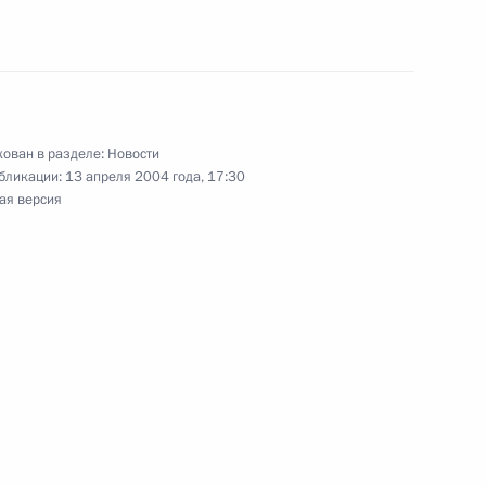
седателем Конституционного
1
ован в разделе:
Новости
бликации:
13 апреля 2004 года, 17:30
ая версия
седателем Государственной
1
вил с днем рождения
олкову