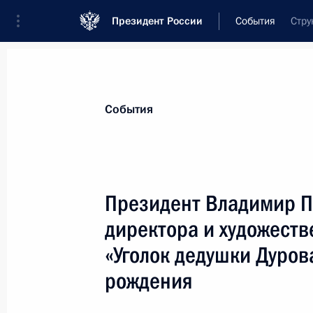
Президент России
События
Стру
Президент
Администрация
Государст
Новости
Стенограммы
Поездки
Те
События
Показа
Президент Владимир П
директора и художеств
За заслуги в становлении государс
в Чеченской Республике Президент 
«Уголок дедушки Дуров
представителей исполнительной и с
рождения
председателя Духовного управлени
Республики