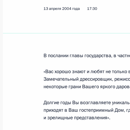
16 апреля 2004 года, 00:00
13 апреля 2004 года
17:30
15 апреля 2004 года, четверг
Борьба с терроризмом стала одной
с Президентом Узбекистана И.Кари
В послании главы государства, в частн
России В.Путин принял в своей ре
«Вас хорошо знают и любят не только в
15 апреля 2004 года, 21:07
Замечательный дрессировщик, режиссе
некоторые грани Вашего яркого даров
Владимир Путин встретился с През
Долгие годы Вы возглавляете уникаль
Каримовым
приходят в Ваш гостеприимный Дом, г
15 апреля 2004 года, 19:00
Ново-Огарево
и зрелищные представления».